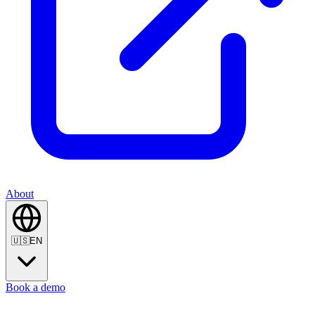
About
🇺🇸
EN
Book a demo