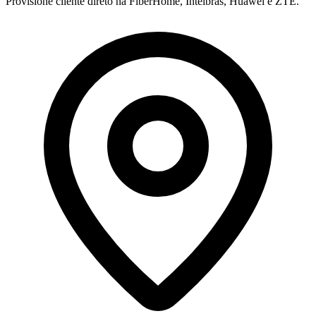
Provisione cliente direto na FiberHome, Intelbras, Huawei e ZTE.